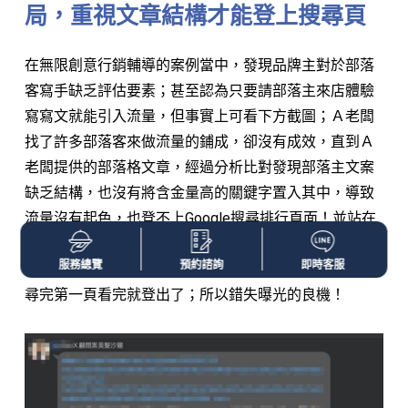
局，重視文章結構才能登上搜尋頁
在無限創意行銷輔導的案例當中，發現品牌主對於部落
客寫手缺乏評估要素；甚至認為只要請部落主來店體驗
寫寫文就能引入流量，但事實上可看下方截圖；Ａ老闆
找了許多部落客來做流量的鋪成，卻沒有成效，直到Ａ
老闆提供的部落格文章，經過分析比對發現部落主文案
缺乏結構，也沒有將含金量高的關鍵字置入其中，導致
流量沒有起色，也登不上Google搜尋排行頁面！並站在
消費者的角度思考，除非粉絲對這項產品或品牌非常有
服務總覽
預約諮詢
即時客服
興趣才可能繼續搜尋到第二頁，若沒有消費慾望可能搜
尋完第一頁看完就登出了；所以錯失曝光的良機！