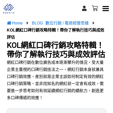
跳
U
購
s
至
物
e
籃
主
r
Home
BLOG
數位行銷 / 電商經營思維
要
KOL網紅口碑行銷攻略特輯！帶你了解執行技巧與成效
內
評估
容
KOL網紅口碑行銷攻略特輯！
帶你了解執行技巧與成效評估
網紅口碑行銷在數位廣告成本逐漸攀升的情況，受大量
企業主重視的口碑行銷技法之一，網紅行銷本身就兼具
口碑行銷效應，差別就是企業主該如何制定有效的網紅
口碑行銷策略，並非找知名的網紅就一定會有成效，需
要進一步思考如何有效延續網紅行銷的續航力，創造更
多口碑傳遞的效應！