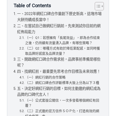
Table of Contents
一、2022年網紅口碑合作量創下歷史新高，這塊市場
大餅持續成長當中！
二、在嘗試自己做網紅行銷前，先來測試你目前的網
紅佈局能力
（一）Q1：若想擁有「長尾效益」，即為合作結束
之後，仍持續有流量湧入品牌，有哪些策略？
（二）Q2：哪種方式有助於降低業配感，並同時獲
取品牌好感度及品牌流量？
三、開啟網紅口碑合作需求前，品牌事前準備是哪些
呢？
四、找網紅前，最重要先思考合作目標及未來效應！
（一）網紅行銷的合作策略
（二）網紅口碑合作評斷標準大致上分為以下３種
五、決定好網紅行銷的目標，如何主動邀約網紅成為
品牌的口碑代言人！
（一）公式套版公關信，一次多發看哪個網紅有回
覆？
（二）正式邀約官方信件ＳＯＰ化，打造有效的網