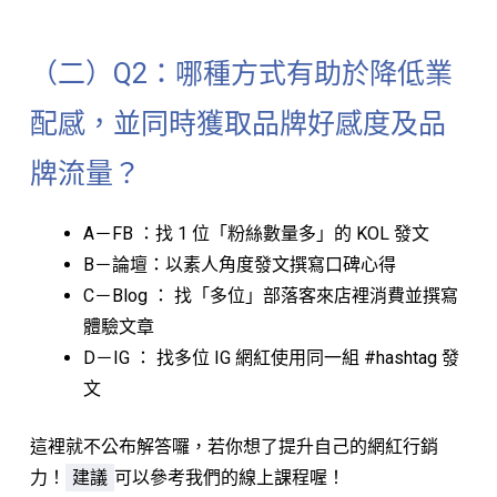
（二）Q2：哪種方式有助於降低業
配感，並同時獲取品牌好感度及品
牌流量？
A－FB ：找 1 位「粉絲數量多」的 KOL 發文
B－論壇：以素人角度發文撰寫口碑心得
C－Blog ： 找「多位」部落客來店裡消費並撰寫
體驗文章
D－IG ： 找多位 IG 網紅使用同一組 #hashtag 發
文
這裡就不公布解答囉，若你想了提升自己的網紅行銷
力！
建議
可以參考我們的線上課程喔！