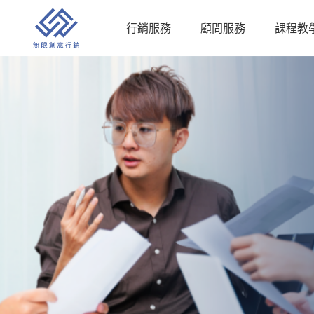
跳
至
行銷服務
顧問服務
課程教
主
要
內
容