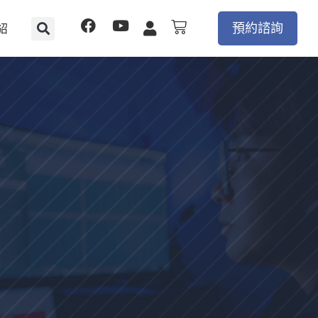
F
Y
購
預約諮詢
紹
物
a
o
籃
c
u
e
t
b
u
o
b
o
e
k