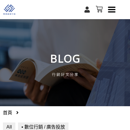
跳
U
購
至
s
物
e
籃
主
r
要
內
容
BLOG
首頁
All
▪ 數位行銷 / 廣告投放