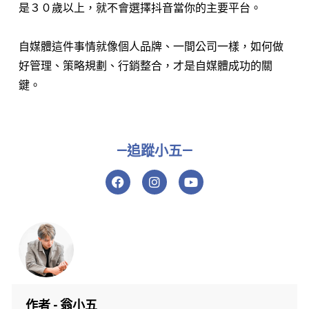
是３０歲以上，就不會選擇抖音當你的主要平台。
自媒體這件事情就像個人品牌、一間公司一樣，如何做
好管理、策略規劃、行銷整合，才是自媒體成功的關
鍵。
—追蹤小五—
F
I
Y
a
n
o
c
s
u
e
t
t
b
a
u
o
g
b
o
r
e
k
a
m
作者 - 翁小五