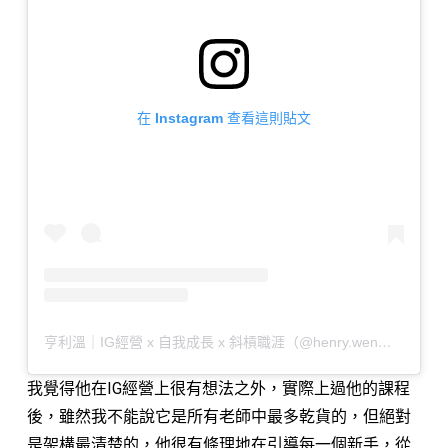
在 Instagram 查看這則貼文
亨利溫｜IG經營 x 自我成長 x 斜槓職涯（@henry.wen）分享的貼文
我覺得他在IG經營上很有想法之外，實際上過他的課程
後，雖然我不能說它是所有老師中最多乾貨的，但絕對
是架構最清楚的，他很有條理地在引導每一個新手，從