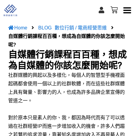
跳
U
購
s
至
物
e
籃
主
r
Home
BLOG
數位行銷 / 電商經營思維
要
自媒體行銷課程百百種，想成為自媒體的你該怎麼開始
內
呢?
容
自媒體行銷課程百百種，想成
為自媒體的你該怎麼開始呢?
社群媒體的興起以及多樣化，每個人的智慧型手機裡面
起碼都會使用一個以上的社群軟體，而在這些社群媒體
上具有聲量、影響力的人，也成為許多品牌企業宣傳的
管道之一。
⠀⠀⠀⠀⠀⠀⠀⠀⠀
對於原本只是素人的你、我，都因為時代而有了可以透
過在社群經營IP而進一步增加收入的機會，許多人們趨
之若鶩的追求流量，靠著知名度增加收入不再是藝人的