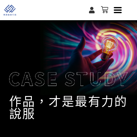
跳
U
購
至
s
物
e
籃
主
r
要
內
容
作品，才是最有力的
說服