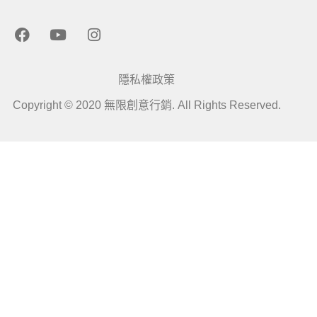
F
Y
I
a
o
n
c
u
s
e
t
t
隱私權政策
b
u
a
o
b
g
Copyright © 2020 無限創意行銷. All Rights Reserved.
o
e
r
k
a
m