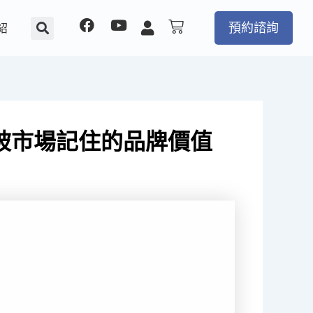
F
Y
購
預約諮詢
紹
物
a
o
籃
c
u
e
t
b
u
o
b
o
e
k
被市場記住的品牌價值