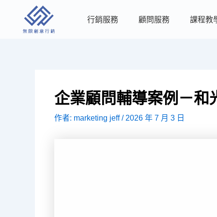
跳
至
行銷服務
顧問服務
課程教
主
要
內
容
企業顧問輔導案例－和
作者:
marketing jeff
/
2026 年 7 月 3 日