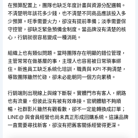
在預算配置上，團隊也缺乏年度計畫與資源分配邏輯。
不清楚明年該花多少錢，也不清楚不同商品應該投入多
少預算。旺季需要火力，卻沒有提前準備；淡季需要保
守控管，卻缺乏緊急預備金制度。當品牌沒有清楚的核
心，行銷就很容易變成一種消耗。
組織上也有類似問題。當時團隊存在明顯的錯位管理，
主管常常在做基層的事，主理人也容易被日常瑣事綁
住。新進員工缺乏系統化培訓，職責與 KPI 不夠清楚，
導致團隊雖然忙碌，卻未必能朝同一個方向累積。
行銷端則出現線上與線下斷裂。實體門市有客人，網路
也有流量，但彼此沒有被有效串接。官網體驗不夠順
暢，社群影片雖然有觀看數，卻不一定能轉換成訂單；
LINE@ 與會員經營也尚未真正形成回購系統。這讓品牌
一直需要尋找新客，卻沒有把舊客關係經營得更深。