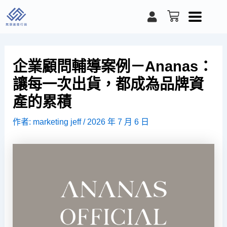
跳
U
購
至
s
物
e
籃
主
r
要
內
企業顧問輔導案例－Ananas：
容
讓每一次出貨，都成為品牌資
產的累積
作者:
marketing jeff
/
2026 年 7 月 6 日