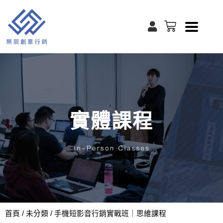
跳
至
U
購
s
主
物
e
籃
要
r
內
容
實體課程
首頁
/
未分類
/ 手機短影音行銷實戰班｜思維課程