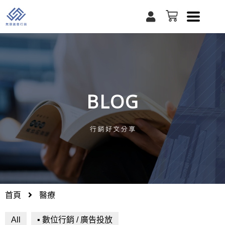
跳
U
購
至
s
物
e
籃
主
r
要
內
容
BLOG
首頁
醫療
All
▪ 數位行銷 / 廣告投放