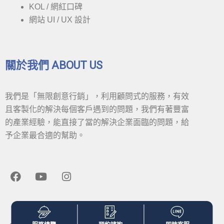
KOL / 網紅口碑
網站 UI / UX 設計
關於我們 ABOUT US
我們是「無限創意行銷」，利用顧問式的服務，有效
且客製化的解決每個客戶遇到的問題，我們有著豐富
的產業經驗，能直接了當的解決企業面臨的問題，給
予企業最合適的幫助。
F
Y
I
a
o
n
c
u
s
e
t
t
隱私權政策
b
u
a
o
b
g