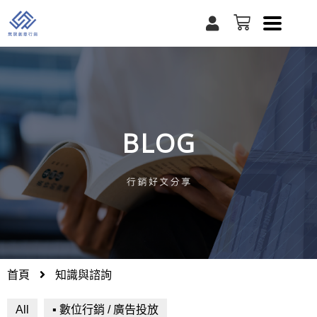
跳
U
購
至
s
物
e
籃
主
r
要
內
容
BLOG
首頁
知識與諮詢
All
▪ 數位行銷 / 廣告投放