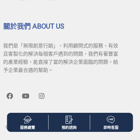
關於我們 ABOUT US
我們是「無限創意行銷」，利用顧問式的服務，有效
且客製化的解決每個客戶遇到的問題，我們有著豐富
的產業經驗，能直接了當的解決企業面臨的問題，給
予企業最合適的幫助。
F
Y
I
a
o
n
c
u
s
e
t
t
隱私權政策
b
u
a
o
b
g
Copyright © 2020 無限創意行銷. All Rights Reserved.
服務總覽
預約諮詢
即時客服
o
e
r
k
a