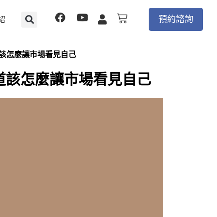
F
Y
購
預約諮詢
紹
物
a
o
籃
c
u
e
t
道該怎麼讓市場看見自己
b
u
o
b
知道該怎麼讓市場看見自己
o
e
k