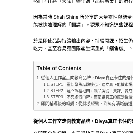
然而，在將「天賦」轉化為「品牌事業」的過程
因為當時 Shah Shine 所分享的大量
能被快速理解的「翻譯」。觀眾不知道這些課程
於是即使品牌持續輸出內容、持續開課，招生仍
吃力，甚至容易讓團隊產生沉重的「銷售感」。
Table of Contents
從個人工作室走向教育品牌，Divya真正卡住的是
STEP1｜重新聚焦品牌核心，建立真正能被市場
STEP2｜建立課程地圖，讓品牌從「賣課」變
STEP3｜不靠虛假口碑，而是讓真正的感動慢
顧問輔導後的轉變：從佛系經營，到擁有清晰航道
從個人工作室走向教育品牌，Divya真正卡住