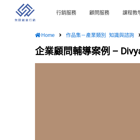
跳
至
行銷服務
顧問服務
課程教
主
要
Home
作品集－產業類別
知識與諮詢
內
容
企業顧問輔導案例 – D