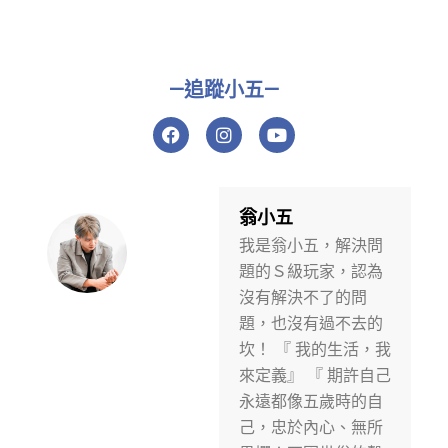
—追蹤小五—
F
I
Y
a
n
o
c
s
u
e
t
t
b
a
u
o
g
b
翁小五
o
r
e
我是翁小五，解決問
k
a
m
題的Ｓ級玩家，認為
沒有解決不了的問
題，也沒有過不去的
坎！ 『 我的生活，我
來定義』 『 期許自己
永遠都像五歲時的自
己，忠於內心、無所