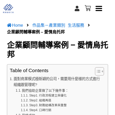
跳
U
購
至
s
物
e
籃
主
r
要
Home
作品集－產業類別
生活服務
內
企業顧問輔導案例 – 愛情烏托邦
容
企業顧問輔導案例 – 愛情烏托
邦
Table of Contents
面對商業模式極新穎的公司，需要用什麼樣的方式進行
組織跟管理呢?
我們協助企業做了以下幾件事：
Step1. 行政流程建立與優化
Step2. 組織再造
Step3. 財務結構改革與重整
Step4. 口碑行銷