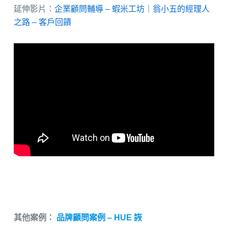
​延伸影片：
企業顧問輔導 – 蝦米工坊｜翁小五的經理人
之路 – 客戶回饋
其他案例：
品牌顧問案例 – HUE 詼