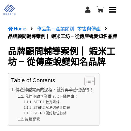
跳
U
購
至
s
物
e
籃
主
r
要
Home
作品集－產業類別
零售與傳產
內
品牌顧問輔導案例┃ 蝦米工坊 – 從傳產蛻變知名品牌
容
品牌顧問輔導案例┃ 蝦米工
坊 – 從傳產蛻變知名品牌
Table of Contents
傳產轉型電商的過程，就算再辛苦也值得！
我們協助企業做了以下幾件事：
STEP.1 教育訓練
STEP.2 解決週轉金問題
STEP.3 開始數位行銷
後續聯繫