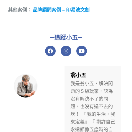
其他案例：
品牌顧問案例 – 印易波文創
—追蹤小五—
F
I
Y
a
n
o
c
s
u
e
t
t
b
a
u
o
g
b
翁小五
o
r
e
我是翁小五，解決問
k
a
m
題的Ｓ級玩家，認為
沒有解決不了的問
題，也沒有過不去的
坎！ 『 我的生活，我
來定義』 『 期許自己
永遠都像五歲時的自