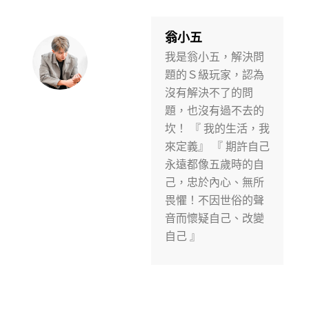
e
t
t
b
a
u
o
g
b
翁小五
o
r
e
我是翁小五，解決問
k
a
m
題的Ｓ級玩家，認為
沒有解決不了的問
題，也沒有過不去的
坎！ 『 我的生活，我
來定義』 『 期許自己
永遠都像五歲時的自
己，忠於內心、無所
畏懼！不因世俗的聲
音而懷疑自己、改變
自己 』