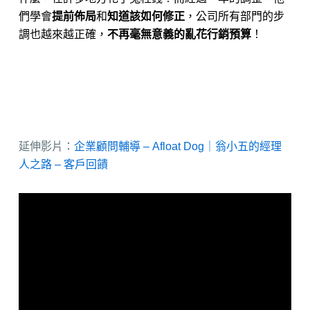
們學會
提前佈局
和
知道該如何修正
，公司所有部門的步
調也越來越正確，
不再毫無意義的亂花行銷預算
！
​延伸影片：
企業顧問輔導 – Afloat Dog｜翁小五的經理
人之路 – 客戶回饋