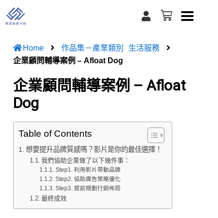
跳
U
購
至
s
物
e
籃
主
r
要
Home
作品集－產業類別
生活服務
內
企業顧問輔導案例 – Afloat Dog
容
企業顧問輔導案例 – Afloat
Dog
Table of Contents
想要提升品牌質感嗎？影片是你的最佳選擇！
我們協助企業做了以下幾件事：
Step1. 利用影片帶動品牌
Step2. 協助廣告策略優化
Step3. 提前規劃行銷佈局
最終成效