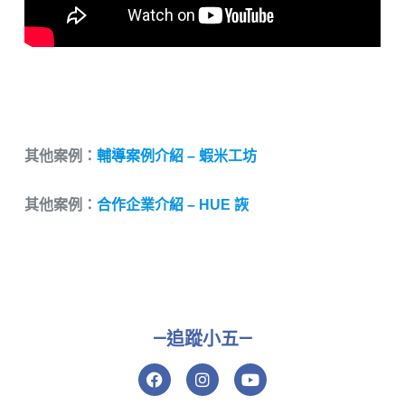
其他案例：
輔導案例介紹 – 蝦米工坊
其他案例：
合作企業介紹 – HUE 詼
—追蹤小五—
F
I
Y
a
n
o
c
s
u