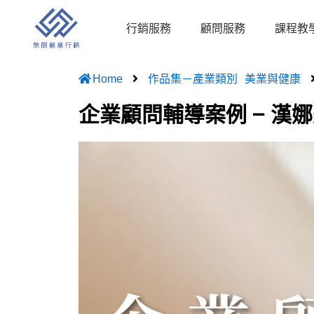
跳
至
行銷服務
顧問服務
課程教
主
要
Home
作品集－產業類別
美業與健康
內
容
企業顧問輔導案例 – 漢