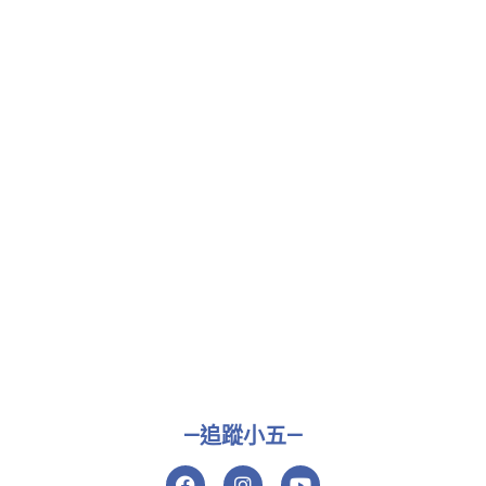
—追蹤小五—
F
I
Y