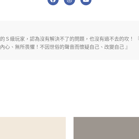
a
n
o
c
s
u
e
t
t
b
a
u
o
g
b
o
r
e
k
a
的Ｓ級玩家，認為沒有解決不了的問題，也沒有過不去的坎！ 『 
m
內心、無所畏懼！不因世俗的聲音而懷疑自己、改變自己 』