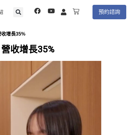
F
Y
購
預約諮詢
紹
物
a
o
籃
c
u
e
t
收增長35%
b
u
o
b
營收增長35%
o
e
k