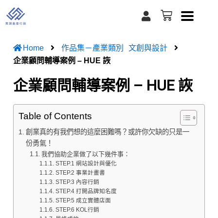
跳
U
購
至
s
物
e
籃
主
r
要
Home
作品集－產業類別
文創與設計
內
企業顧問輔導案例 – HUE 詼
容
企業顧問輔導案例 – HUE 詼
Table of Contents
創業真的有我們想的這麼困難嗎？或許你欠缺的只是一
份勇氣！
我們協助企業做了以下幾件事：
STEP.1 網站設計與優化
​STEP.2 事業計畫書
STEP.3 內容行銷
STEP.4 打開品牌知名度
STEP.5 成立實體店面
STEP.6 KOL行銷