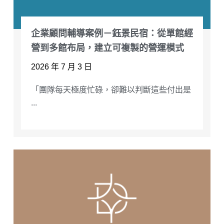
企業顧問輔導案例－鈺景民宿：從單館經
營到多館布局，建立可複製的營運模式
2026 年 7 月 3 日
「團隊每天極度忙碌，卻難以判斷這些付出是
...