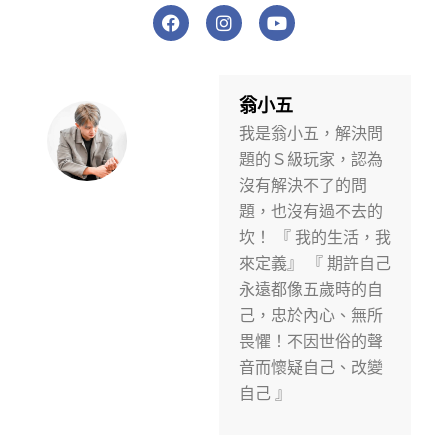
F
I
Y
a
n
o
c
s
u
e
t
t
b
a
u
o
g
b
翁小五
o
r
e
我是翁小五，解決問
k
a
m
題的Ｓ級玩家，認為
沒有解決不了的問
題，也沒有過不去的
坎！ 『 我的生活，我
來定義』 『 期許自己
永遠都像五歲時的自
己，忠於內心、無所
畏懼！不因世俗的聲
音而懷疑自己、改變
自己 』