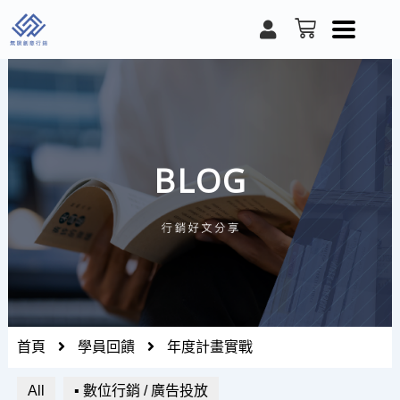
跳
U
購
至
s
物
e
籃
主
r
要
內
容
BLOG
首頁
學員回饋
年度計畫實戰
All
▪ 數位行銷 / 廣告投放