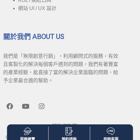
KOL / 網紅口碑
網站 UI / UX 設計
關於我們 ABOUT US
我們是「無限創意行銷」，利用顧問式的服務，有效
且客製化的解決每個客戶遇到的問題，我們有著豐富
的產業經驗，能直接了當的解決企業面臨的問題，給
予企業最合適的幫助。
F
Y
I
a
o
n
c
u
s
e
t
t
隱私權政策
b
u
a
o
b
g
Copyright © 2020 無限創意行銷. All Rights Reserved.
服務總覽
預約諮詢
即時客服